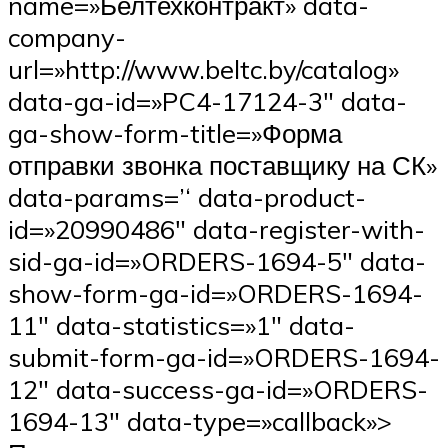
name=»Белтехконтракт» data-
company-
url=»http://www.beltc.by/catalog»
data-ga-id=»PC4-17124-3″ data-
ga-show-form-title=»Форма
отправки звонка поставщику на СК»
data-params=’‘ data-product-
id=»20990486″ data-register-with-
sid-ga-id=»ORDERS-1694-5″ data-
show-form-ga-id=»ORDERS-1694-
11″ data-statistics=»1″ data-
submit-form-ga-id=»ORDERS-1694-
12″ data-success-ga-id=»ORDERS-
1694-13″ data-type=»callback»>