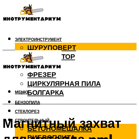
ЭЛЕКТРОИНСТРУМЕНТ
ШУРУПОВЕРТ
ПЕРФОРАТОР
ДРЕЛЬ
ФРЕЗЕР
ЦИРКУЛЯРНАЯ ПИЛА
БОЛГАРКА
МЕНЮ
БЕНЗОПИЛА
СТЕКЛОРЕЗ
Магнитный захват
СТРОИТЕЛЬНЫЙ
БЕТОНОМЕШАЛКА
ВИБРОПЛИТА