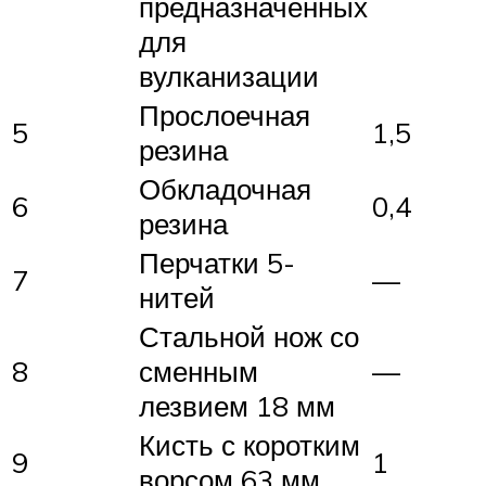
предназначенных
для
вулканизации
Прослоечная
5
1,5
резина
Обкладочная
6
0,4
резина
Перчатки 5-
7
—
нитей
Стальной нож со
8
сменным
—
лезвием 18 мм
Кисть с коротким
9
1
ворсом 63 мм