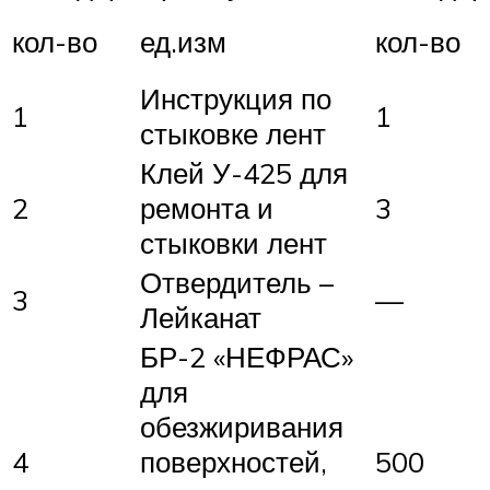
кол-во
ед.изм
кол-во
Инструкция по
1
1
стыковке лент
Клей У-425 для
2
ремонта и
3
стыковки лент
Отвердитель –
3
—
Лейканат
БР-2 «НЕФРАС»
для
обезжиривания
4
поверхностей,
500