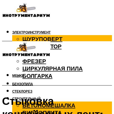
ЭЛЕКТРОИНСТРУМЕНТ
ШУРУПОВЕРТ
ПЕРФОРАТОР
ДРЕЛЬ
ФРЕЗЕР
ЦИРКУЛЯРНАЯ ПИЛА
БОЛГАРКА
МЕНЮ
БЕНЗОПИЛА
СТЕКЛОРЕЗ
Стыковка
СТРОИТЕЛЬНЫЙ
БЕТОНОМЕШАЛКА
ВИБРОПЛИТА