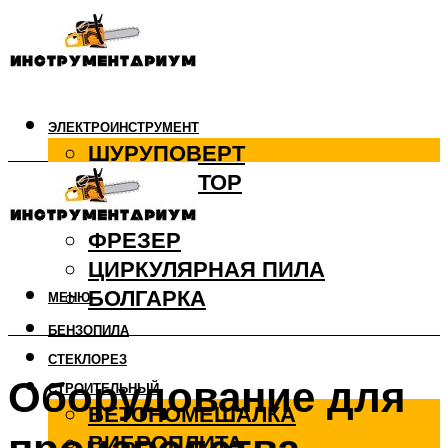
ЭЛЕКТРОИНСТРУМЕНТ
ШУРУПОВЕРТ
ПЕРФОРАТОР
ДРЕЛЬ
ФРЕЗЕР
ЦИРКУЛЯРНАЯ ПИЛА
БОЛГАРКА
МЕНЮ
БЕНЗОПИЛА
СТЕКЛОРЕЗ
Оборудование для
СТРОИТЕЛЬНЫЙ
БЕТОНОМЕШАЛКА
ВИБРОПЛИТА