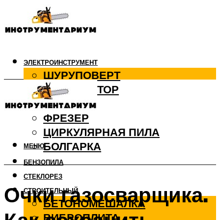
ЭЛЕКТРОИНСТРУМЕНТ
ШУРУПОВЕРТ
ПЕРФОРАТОР
ДРЕЛЬ
ФРЕЗЕР
ЦИРКУЛЯРНАЯ ПИЛА
БОЛГАРКА
МЕНЮ
БЕНЗОПИЛА
СТЕКЛОРЕЗ
Очки газосварщика.
СТРОИТЕЛЬНЫЙ
БЕТОНОМЕШАЛКА
ВИБРОПЛИТА