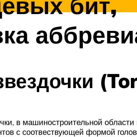
евых бит,
ка аббреви
звездочки (Tor
чки, в машиностроительной области 
тов с соотвествующей формой головки