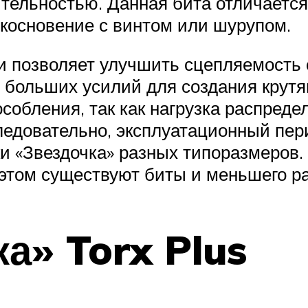
ительностью. Данная бита отличается
косновение с винтом или шурупом.
и позволяет улучшить сцепляемость 
ь больших усилий для создания крут
обления, так как нагрузка распредел
Следовательно, эксплуатационный пе
ки «Звездочка» разных типоразмеро
 этом существуют биты и меньшего р
а» Torx Plus