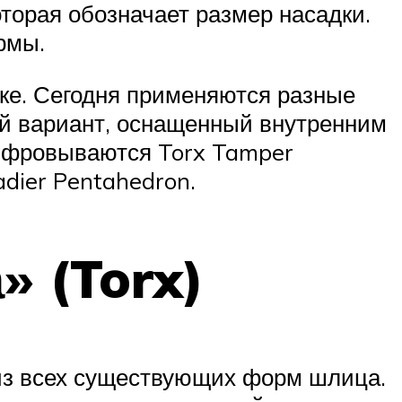
оторая обозначает размер насадки.
рмы.
ике. Сегодня применяются разные
ый вариант, оснащенный внутренним
шифровываются Torx Tamper
dier Pentahedron.
» (Torx)
 из всех существующих форм шлица.