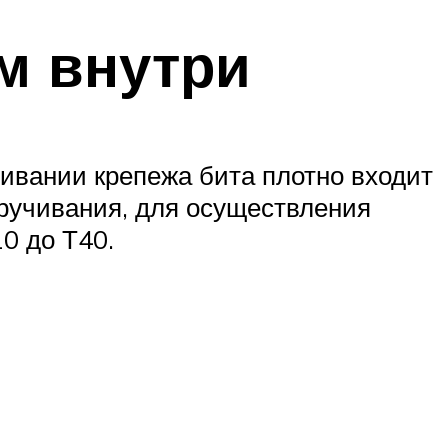
м внутри
чивании крепежа бита плотно входит
кручивания, для осуществления
0 до Т40.