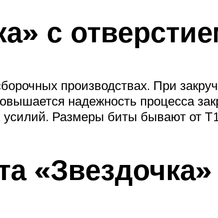
ка» с отверстие
сборочных производствах. При закру
 повышается надежность процесса за
х усилий. Размеры биты бывают от Т1
та «Звездочка»