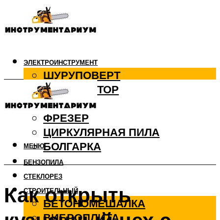
ЭЛЕКТРОИНСТРУМЕНТ
ШУРУПОВЕРТ
ПЕРФОРАТОР
ДРЕЛЬ
ФРЕЗЕР
ЦИРКУЛЯРНАЯ ПИЛА
БОЛГАРКА
МЕНЮ
БЕНЗОПИЛА
СТЕКЛОРЕЗ
Как открыть
СТРОИТЕЛЬНЫЙ
БЕТОНОМЕШАЛКА
ВИБРОПЛИТА