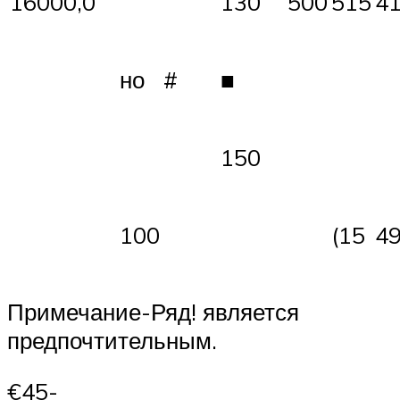
16000,0
130
500
515
4
но
#
■
150
100
(15
4
Примечание-Ряд! является
предпочтительным.
€45-