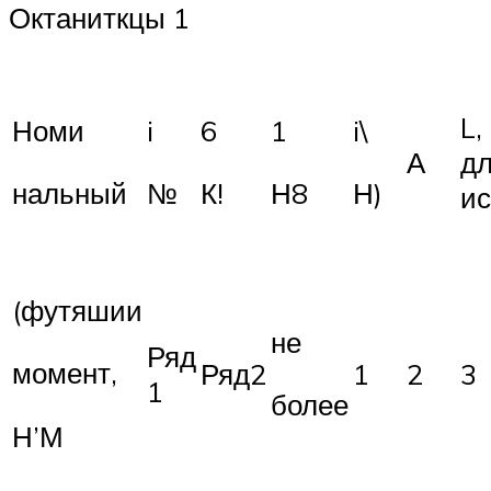
Октаниткцы 1
L,
Номи
i
6
1
i\
А
д
нальный
№
К!
Н8
Н)
и
(футяшии
не
Ряд
момент,
Ряд2
1
2
3
1
более
Н’М