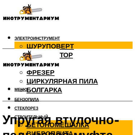
ЭЛЕКТРОИНСТРУМЕНТ
ШУРУПОВЕРТ
ПЕРФОРАТОР
ДРЕЛЬ
ФРЕЗЕР
ЦИРКУЛЯРНАЯ ПИЛА
БОЛГАРКА
МЕНЮ
БЕНЗОПИЛА
СТЕКЛОРЕЗ
Упругая втулочно-
СТРОИТЕЛЬНЫЙ
БЕТОНОМЕШАЛКА
ВИБРОПЛИТА