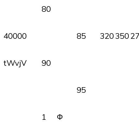
80
40000
85
320
350
2
tWvjV
90
95
1
Ф