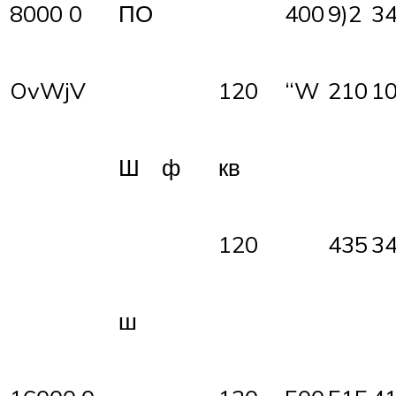
8000 0
ПО
400
9)2
3
OvWjV
120
“W
210
1
Ш
ф
кв
120
435
3
ш