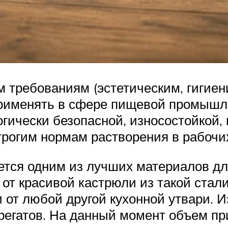
требованиям (эстетическим, гигиени
применять в сфере пищевой промышл
огически безопасной, износостойкой
 строгим нормам растворения в рабоч
тся одним из лучших материалов дл
я от красивой кастрюли из такой стал
и от любой другой кухонной утвари. 
грегатов. На данный момент объем п