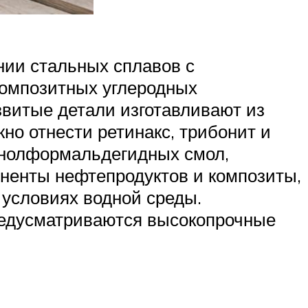
нии стальных сплавов с
композитных углеродных
звитые детали изготавливают из
но отнести ретинакс, трибонит и
фенолформальдегидных смол,
оненты нефтепродуктов и композиты,
 условиях водной среды.
предусматриваются высокопрочные