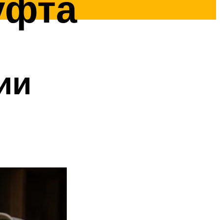
уфта
ии