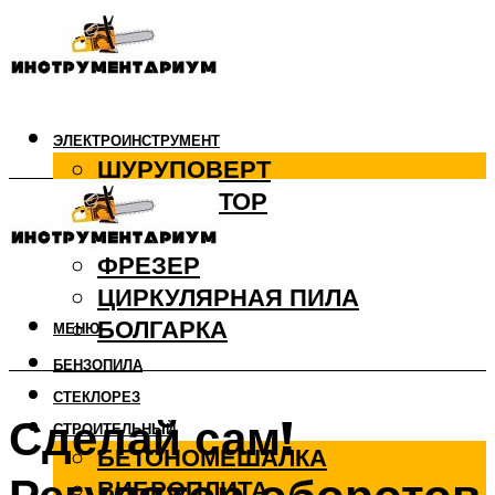
ЭЛЕКТРОИНСТРУМЕНТ
ШУРУПОВЕРТ
ПЕРФОРАТОР
ДРЕЛЬ
ФРЕЗЕР
ЦИРКУЛЯРНАЯ ПИЛА
БОЛГАРКА
МЕНЮ
БЕНЗОПИЛА
СТЕКЛОРЕЗ
Сделай сам!
СТРОИТЕЛЬНЫЙ
БЕТОНОМЕШАЛКА
ВИБРОПЛИТА