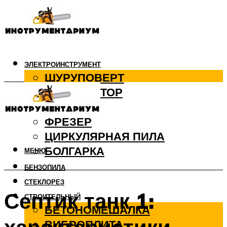
ЭЛЕКТРОИНСТРУМЕНТ
ШУРУПОВЕРТ
ПЕРФОРАТОР
ДРЕЛЬ
ФРЕЗЕР
ЦИРКУЛЯРНАЯ ПИЛА
БОЛГАРКА
МЕНЮ
БЕНЗОПИЛА
СТЕКЛОРЕЗ
Септик танк 1:
СТРОИТЕЛЬНЫЙ
БЕТОНОМЕШАЛКА
ВИБРОПЛИТА