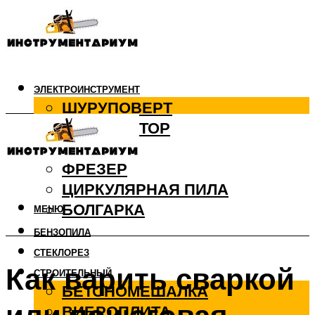
ЭЛЕКТРОИНСТРУМЕНТ
ШУРУПОВЕРТ
ПЕРФОРАТОР
ДРЕЛЬ
ФРЕЗЕР
ЦИРКУЛЯРНАЯ ПИЛА
БОЛГАРКА
МЕНЮ
БЕНЗОПИЛА
СТЕКЛОРЕЗ
Как варить сваркой
СТРОИТЕЛЬНЫЙ
БЕТОНОМЕШАЛКА
ВИБРОПЛИТА