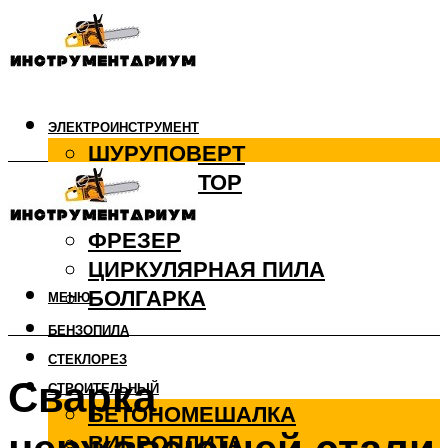
ЭЛЕКТРОИНСТРУМЕНТ
ШУРУПОВЕРТ
ПЕРФОРАТОР
ДРЕЛЬ
ФРЕЗЕР
ЦИРКУЛЯРНАЯ ПИЛА
БОЛГАРКА
МЕНЮ
БЕНЗОПИЛА
СТЕКЛОРЕЗ
Сварка
СТРОИТЕЛЬНЫЙ
БЕТОНОМЕШАЛКА
ВИБРОПЛИТА