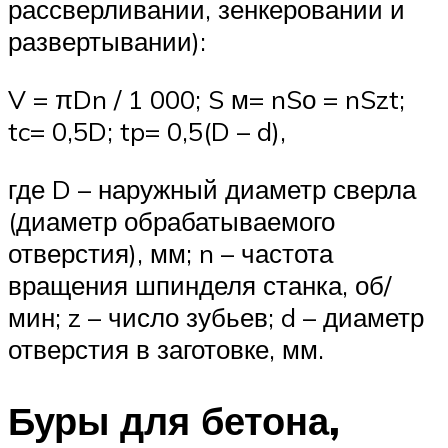
рассверливании, зенкеровании и
развертывании):
V = πDn / 1 000; S м= nSо = nSzt;
tc= 0,5D; tp= 0,5(D – d),
где D – наружный диаметр сверла
(диаметр обрабатываемого
отверстия), мм; n – частота
вращения шпинделя станка, об/
мин; z – число зубьев; d – диаметр
отверстия в заготовке, мм.
Буры для бетона,