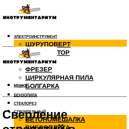
ЭЛЕКТРОИНСТРУМЕНТ
ШУРУПОВЕРТ
ПЕРФОРАТОР
ДРЕЛЬ
ФРЕЗЕР
ЦИРКУЛЯРНАЯ ПИЛА
БОЛГАРКА
МЕНЮ
БЕНЗОПИЛА
СТЕКЛОРЕЗ
Сверление
СТРОИТЕЛЬНЫЙ
БЕТОНОМЕШАЛКА
ВИБРОПЛИТА