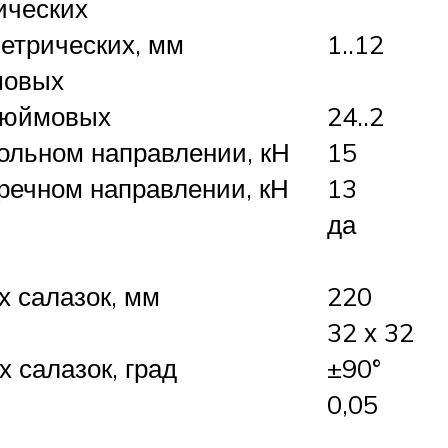
ических
етрических, мм
1..12
мовых
дюймовых
24..2
ольном направлении, кН
15
речном направлении, кН
13
да
 салазок, мм
220
32 х 32
 салазок, град
±90°
0,05