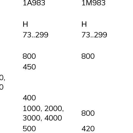
1А983
1М983
Н
Н
73..299
73..299
800
800
450
0,
0
400
1000, 2000,
800
3000, 4000
500
420