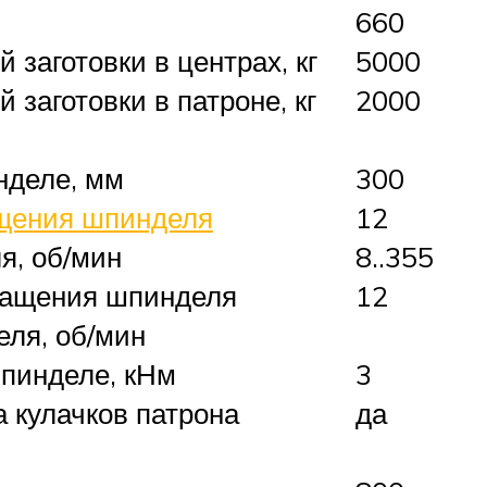
660
заготовки в центрах, кг
5000
заготовки в патроне, кг
2000
нделе, мм
300
ащения шпинделя
12
я, об/мин
8..355
вращения шпинделя
12
еля, об/мин
пинделе, кНм
3
 кулачков патрона
да