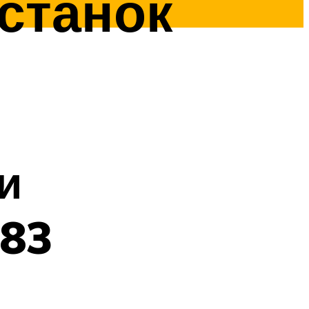
станок
и
983