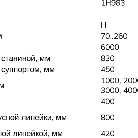
1Н983
Н
м
70..260
6000
 станиной, мм
830
 суппортом, мм
450
1000, 200
мм
3000, 400
400
усной линейки, мм
800
ной линейкой, мм
420