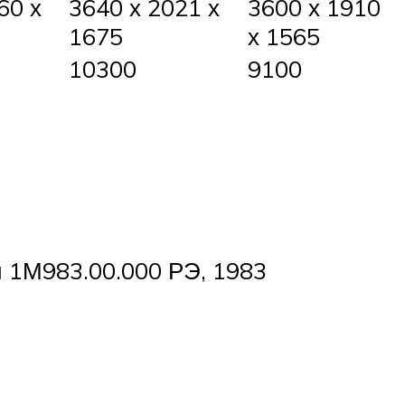
60 х
3640 х 2021 х
3600 х 1910
1675
х 1565
10300
9100
 1М983.00.000 РЭ, 1983