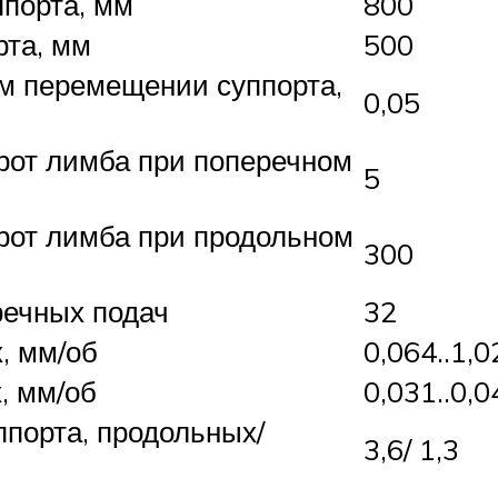
ппорта, мм
800
рта, мм
500
м перемещении суппорта,
0,05
рот лимба при поперечном
5
рот лимба при продольном
300
речных подач
32
, мм/об
0,064..1,0
, мм/об
0,031..0,
порта, продольных/
3,6/ 1,3