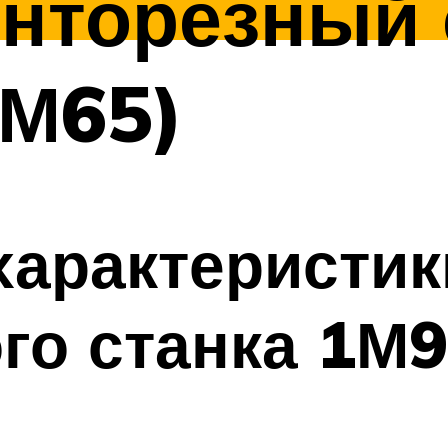
нторезный 
1М65)
характеристик
го станка 1М