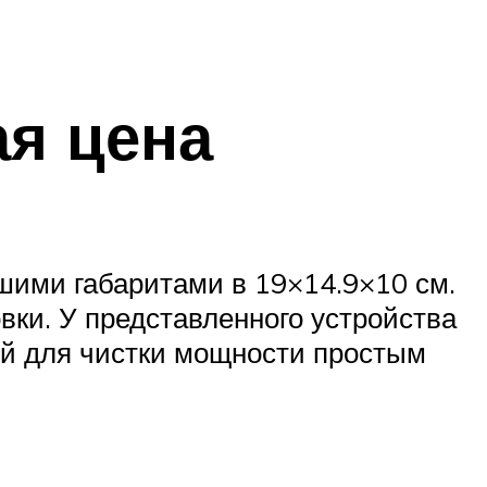
ая цена
шими габаритами в 19×14.9×10 см.
овки. У представленного устройства
ой для чистки мощности простым