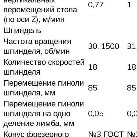
0,77
1
перемещений стола
(по оси Z), м/мин
Шпиндель
Частота вращения
30..1500
31
шпинделя, об/мин
Количество скоростей
18
18
шпинделя
Перемещение пиноли
85
85
шпинделя, мм
Перемещение пиноли
шпинделя на одно
0,05
0,
деление лимба, мм
Конус фрезерного
№3 ГОСТ
№