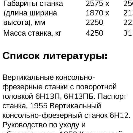
Габариты станка
2575 х
25
(длина ширина
1870 х
21
высота), мм
2250
22
Масса станка, кг
4250
31
Список литературы:
Вертикальные консольно-
фрезерные станки с поворотной
головкой 6Н13П, 6Н13ПБ. Паспорт
станка, 1955 Вертикальный
консольно-фрезерный станок 6Н12.
Руководство по уходу и