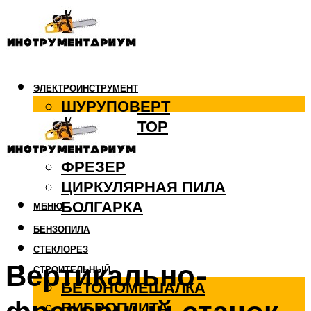
ЭЛЕКТРОИНСТРУМЕНТ
ШУРУПОВЕРТ
ПЕРФОРАТОР
ДРЕЛЬ
ФРЕЗЕР
ЦИРКУЛЯРНАЯ ПИЛА
БОЛГАРКА
МЕНЮ
БЕНЗОПИЛА
СТЕКЛОРЕЗ
Вертикально-
СТРОИТЕЛЬНЫЙ
БЕТОНОМЕШАЛКА
ВИБРОПЛИТА