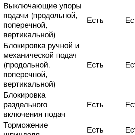
Выключающие упоры
подачи (продольной,
Есть
Ес
поперечной,
вертикальной)
Блокировка ручной и
механической подач
(продольной,
Есть
Ес
поперечной,
вертикальной)
Блокировка
раздельного
Есть
Ес
включения подач
Торможение
Есть
Ес
шпинделя