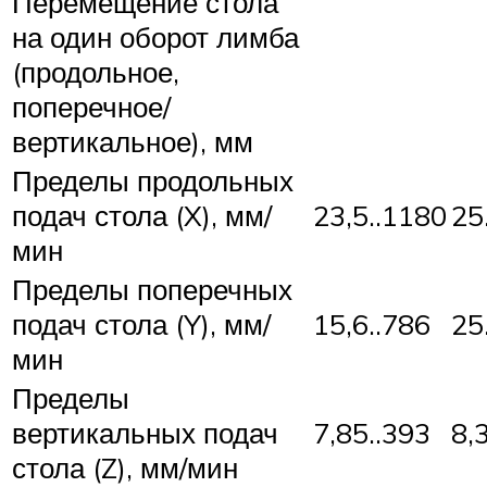
Перемещение стола
на один оборот лимба
(продольное,
поперечное/
вертикальное), мм
Пределы продольных
подач стола (X), мм/
23,5..1180
25
мин
Пределы поперечных
подач стола (Y), мм/
15,6..786
25
мин
Пределы
вертикальных подач
7,85..393
8,
стола (Z), мм/мин