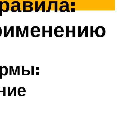
равила:
применению
ормы:
ние