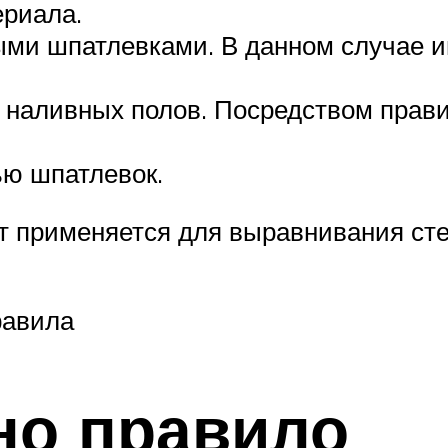
ериала.
ми шпатлевками. В данном случае и
 наливных полов. Посредством прави
ью шпатлевок.
нт применяется для выравнивания ст
равила
но правило