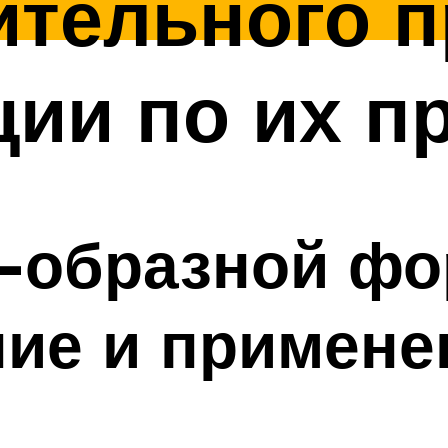
тельного п
ции по их 
h-образной ф
ие и примене