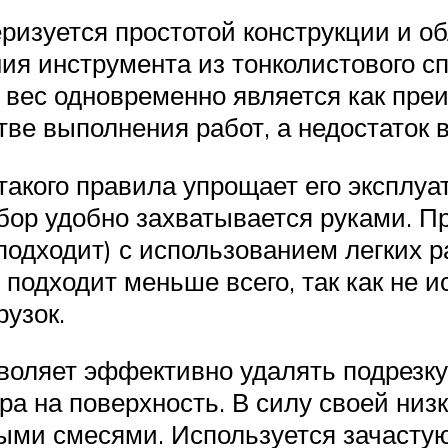
изуется простотой конструкции и об
ения инструмента из тонколистового
 вес одновременно является как преи
ве выполнения работ, а недостаток 
акого правила упрощает его эксплуат
ибор удобно захватывается руками. П
подходит) с использованием легких ра
подходит меньше всего, так как не 
грузок.
воляет эффективно удалять подрезк
а на поверхность. В силу своей низк
овыми смесями. Используется зачаст