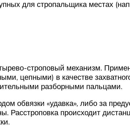
тупных для стропальщика местах (нап
тырево-строповый механизм. Примен
ными, цепными) в качестве захватног
нительными разборными пальцами.
дом обвязки «удавка», либо за преду
ны. Расстроповка происходит дистан
ки.