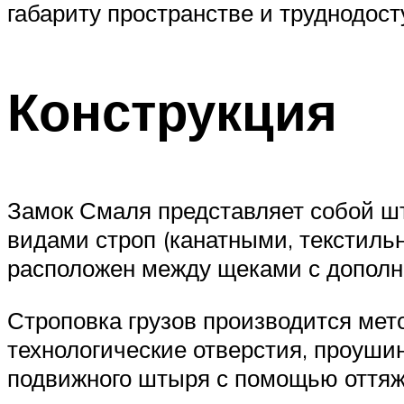
габариту пространстве и труднодос
Конструкция
Замок Смаля представляет собой ш
видами строп (канатными, текстиль
расположен между щеками с допол
Строповка грузов производится мето
технологические отверстия, проуши
подвижного штыря с помощью оттяж