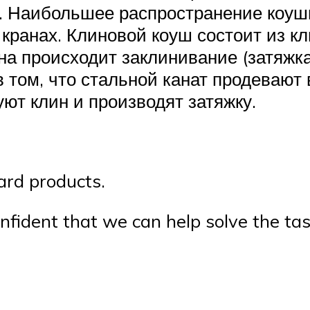
а. Наибольшее распространение коуш
кранах. Клиновой коуш состоит из к
а происходит заклинивание (затяжка)
в том, что стальной канат продевают
уют клин и производят затяжку.
ard products.
nfident that we can help solve the tas