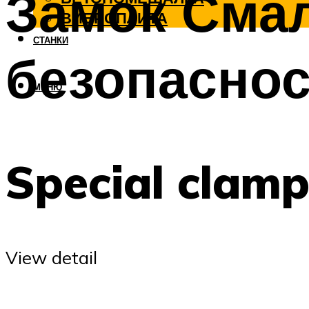
Замок Смал
ВИБРОПЛИТА
СТАНКИ
безопасно
МЕНЮ
Special clam
View detail