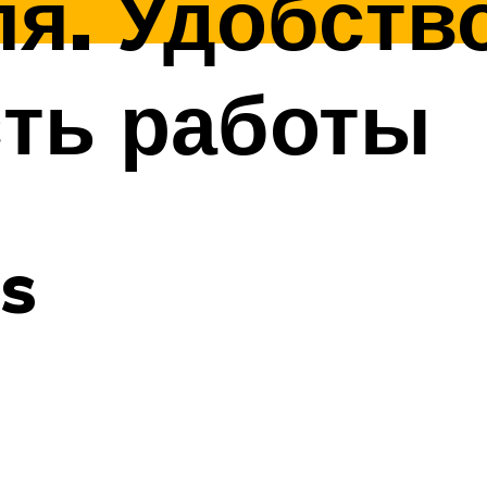
я. Удобств
сть работы
ps