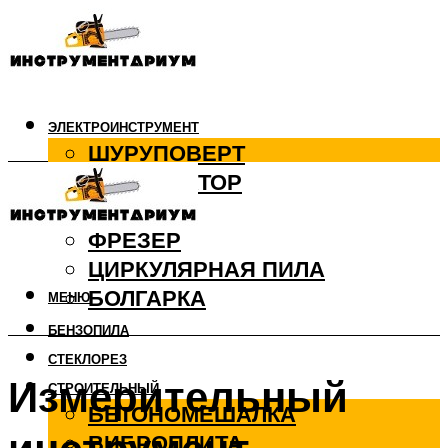
ЭЛЕКТРОИНСТРУМЕНТ
ШУРУПОВЕРТ
ПЕРФОРАТОР
ДРЕЛЬ
ФРЕЗЕР
ЦИРКУЛЯРНАЯ ПИЛА
БОЛГАРКА
МЕНЮ
БЕНЗОПИЛА
СТЕКЛОРЕЗ
Измерительный
СТРОИТЕЛЬНЫЙ
БЕТОНОМЕШАЛКА
ВИБРОПЛИТА