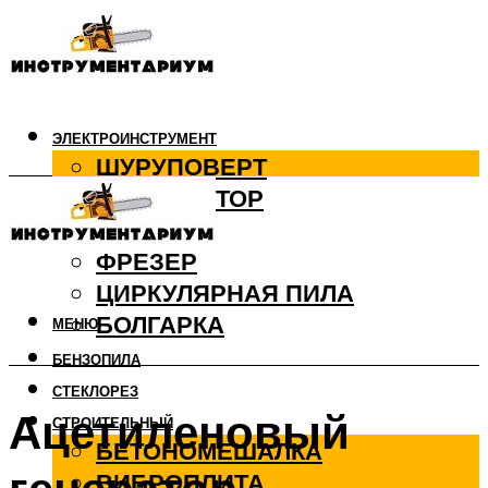
ЭЛЕКТРОИНСТРУМЕНТ
ШУРУПОВЕРТ
ПЕРФОРАТОР
ДРЕЛЬ
ФРЕЗЕР
ЦИРКУЛЯРНАЯ ПИЛА
БОЛГАРКА
МЕНЮ
БЕНЗОПИЛА
СТЕКЛОРЕЗ
Ацетиленовый
СТРОИТЕЛЬНЫЙ
БЕТОНОМЕШАЛКА
ВИБРОПЛИТА