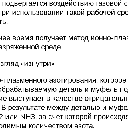
 подвергается воздействию газовой 
ри использовании такой рабочей ср
ть.
ее время получает метод ионно-пла
азряженной среде.
згляд «изнутри»
плазменного азотирования, которое
 обрабатываемую деталь и муфель по
лие выступает в качестве отрицатель
. В результате между деталью и муф
2 или NH3, за счет которой происхо
одимым количеством азота.