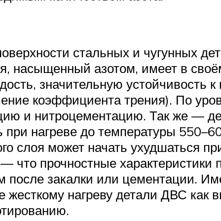
оверхности стальных и чугунных де
я, насыщенный азотом, имеет в своё
дость, значительную устойчивость к
шение коэффициента трения). По уро
цию и нитроцементацию. Так же — д
 при нагреве до температуры 550–60
го слоя может начать ухудшаться пр
 — что прочностные характеристики 
ем после закалки или цементации. Им
е жесткому нагреву детали ДВС как 
отированию.