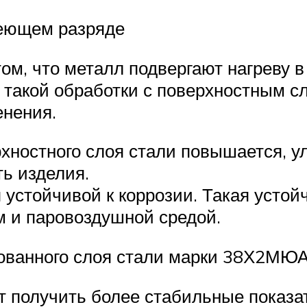
леющем разряде
том, что металл подвергают нагреву 
е такой обработки с поверхностным
енения.
ерхностного слоя стали повышается, 
ть изделия.
устойчивой к коррозии. Такая устой
м и паровоздушной средой.
рованного слоя стали марки 38Х2МЮ
 получить более стабильные показат