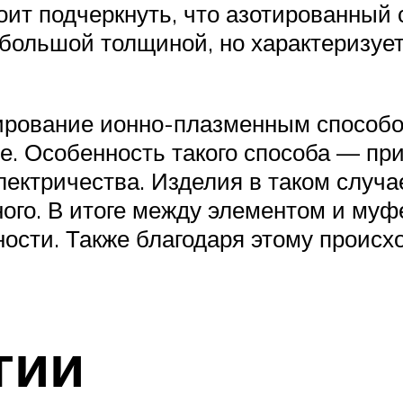
тоит подчеркнуть, что азотированный 
ебольшой толщиной, но характеризу
ирование ионно-плазменным способом
. Особенность такого способа — при
лектричества. Изделия в таком случа
ого. В итоге между элементом и муф
ности. Также благодаря этому проис
гии