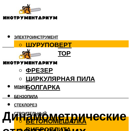
ЭЛЕКТРОИНСТРУМЕНТ
ШУРУПОВЕРТ
ПЕРФОРАТОР
ДРЕЛЬ
ФРЕЗЕР
ЦИРКУЛЯРНАЯ ПИЛА
БОЛГАРКА
МЕНЮ
БЕНЗОПИЛА
СТЕКЛОРЕЗ
Динамометрические
СТРОИТЕЛЬНЫЙ
БЕТОНОМЕШАЛКА
ВИБРОПЛИТА