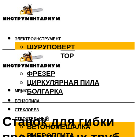
ЭЛЕКТРОИНСТРУМЕНТ
ШУРУПОВЕРТ
ПЕРФОРАТОР
ДРЕЛЬ
ФРЕЗЕР
ЦИРКУЛЯРНАЯ ПИЛА
БОЛГАРКА
МЕНЮ
БЕНЗОПИЛА
СТЕКЛОРЕЗ
Станок для гибки
СТРОИТЕЛЬНЫЙ
БЕТОНОМЕШАЛКА
ВИБРОПЛИТА