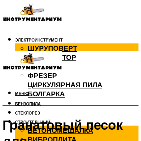
ЭЛЕКТРОИНСТРУМЕНТ
ШУРУПОВЕРТ
ПЕРФОРАТОР
ДРЕЛЬ
ФРЕЗЕР
ЦИРКУЛЯРНАЯ ПИЛА
БОЛГАРКА
МЕНЮ
БЕНЗОПИЛА
СТЕКЛОРЕЗ
Гранатовый песок
СТРОИТЕЛЬНЫЙ
БЕТОНОМЕШАЛКА
ВИБРОПЛИТА