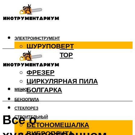
ЭЛЕКТРОИНСТРУМЕНТ
ШУРУПОВЕРТ
ПЕРФОРАТОР
ДРЕЛЬ
ФРЕЗЕР
ЦИРКУЛЯРНАЯ ПИЛА
БОЛГАРКА
МЕНЮ
БЕНЗОПИЛА
СТЕКЛОРЕЗ
Все о
СТРОИТЕЛЬНЫЙ
БЕТОНОМЕШАЛКА
ВИБРОПЛИТА