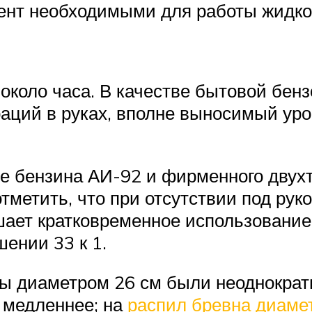
нт необходимыми для работы жидкос
около часа. В качестве бытовой бен
раций в руках, вполне выносимый уро
ве бензина АИ-92 и фирменного двух
отметить, что при отсутствии под рук
ает кратковременное использование 
ении 33 к 1.
ы диаметром 26 см были неоднократн
 медленнее; на
распил бревна диаме