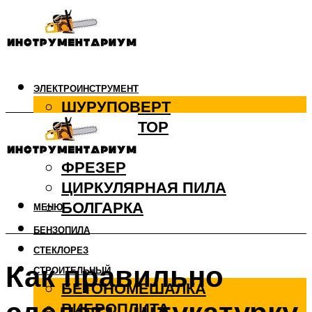
ЭЛЕКТРОИНСТРУМЕНТ
ШУРУПОВЕРТ
ПЕРФОРАТОР
ДРЕЛЬ
ФРЕЗЕР
ЦИРКУЛЯРНАЯ ПИЛА
БОЛГАРКА
МЕНЮ
БЕНЗОПИЛА
СТЕКЛОРЕЗ
Как правильно
СТРОИТЕЛЬНЫЙ
БЕТОНОМЕШАЛКА
ВИБРОПЛИТА