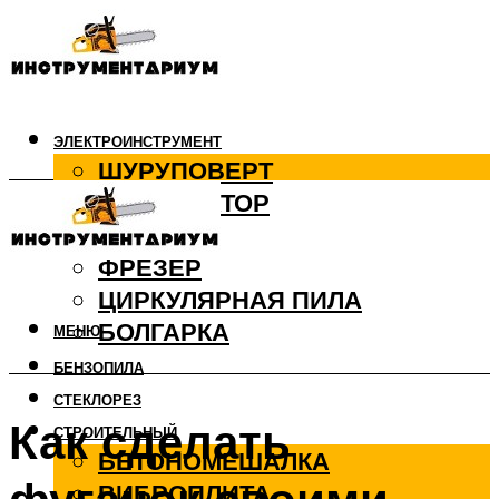
ЭЛЕКТРОИНСТРУМЕНТ
ШУРУПОВЕРТ
ПЕРФОРАТОР
ДРЕЛЬ
ФРЕЗЕР
ЦИРКУЛЯРНАЯ ПИЛА
БОЛГАРКА
МЕНЮ
БЕНЗОПИЛА
СТЕКЛОРЕЗ
Как сделать
СТРОИТЕЛЬНЫЙ
БЕТОНОМЕШАЛКА
ВИБРОПЛИТА