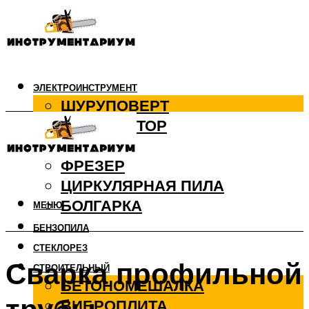
ЭЛЕКТРОИНСТРУМЕНТ
ШУРУПОВЕРТ
ПЕРФОРАТОР
ДРЕЛЬ
ФРЕЗЕР
ЦИРКУЛЯРНАЯ ПИЛА
БОЛГАРКА
МЕНЮ
БЕНЗОПИЛА
СТЕКЛОРЕЗ
Сварка профильной
СТРОИТЕЛЬНЫЙ
БЕТОНОМЕШАЛКА
ВИБРОПЛИТА