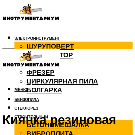
ЭЛЕКТРОИНСТРУМЕНТ
ШУРУПОВЕРТ
ПЕРФОРАТОР
ДРЕЛЬ
ФРЕЗЕР
ЦИРКУЛЯРНАЯ ПИЛА
БОЛГАРКА
МЕНЮ
БЕНЗОПИЛА
СТЕКЛОРЕЗ
Киянка резиновая
СТРОИТЕЛЬНЫЙ
БЕТОНОМЕШАЛКА
ВИБРОПЛИТА