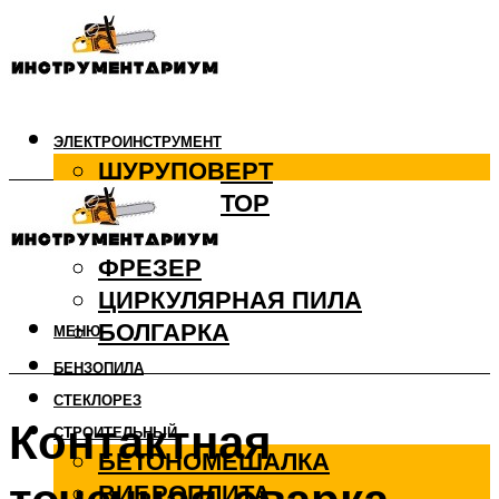
ЭЛЕКТРОИНСТРУМЕНТ
ШУРУПОВЕРТ
ПЕРФОРАТОР
ДРЕЛЬ
ФРЕЗЕР
ЦИРКУЛЯРНАЯ ПИЛА
БОЛГАРКА
МЕНЮ
БЕНЗОПИЛА
СТЕКЛОРЕЗ
Контактная
СТРОИТЕЛЬНЫЙ
БЕТОНОМЕШАЛКА
ВИБРОПЛИТА