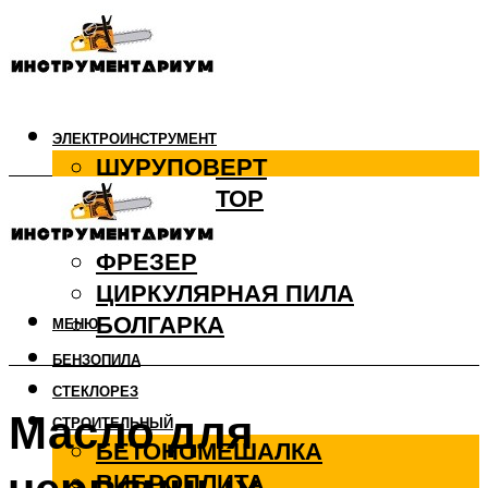
ЭЛЕКТРОИНСТРУМЕНТ
ШУРУПОВЕРТ
ПЕРФОРАТОР
ДРЕЛЬ
ФРЕЗЕР
ЦИРКУЛЯРНАЯ ПИЛА
БОЛГАРКА
МЕНЮ
БЕНЗОПИЛА
СТЕКЛОРЕЗ
Масло для
СТРОИТЕЛЬНЫЙ
БЕТОНОМЕШАЛКА
ВИБРОПЛИТА