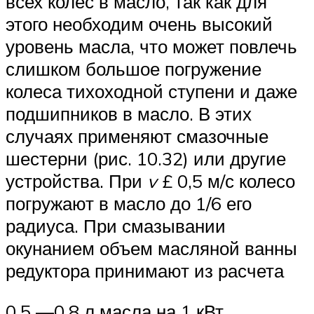
всех колес в масло, так как для
этого необходим очень высокий
уровень масла, что может повлечь
слишком боль­шое погружение
колеса тихоходной ступени и даже
подшипни­ков в масло. В этих
случаях применяют смазочные
шестерни (рис. 10.32) или другие
устройства. При
v
£ 0,5 м/с колесо
погружают в масло до 1/6 его
радиуса. При смазы­вании
окунанием объем масляной ванны
редуктора принимают из расчета
0,5 —0,8 л масла на 1 кВт