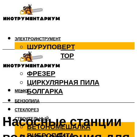
ЭЛЕКТРОИНСТРУМЕНТ
ШУРУПОВЕРТ
ПЕРФОРАТОР
ДРЕЛЬ
ФРЕЗЕР
ЦИРКУЛЯРНАЯ ПИЛА
БОЛГАРКА
МЕНЮ
БЕНЗОПИЛА
СТЕКЛОРЕЗ
Насосные станции
СТРОИТЕЛЬНЫЙ
БЕТОНОМЕШАЛКА
ВИБРОПЛИТА