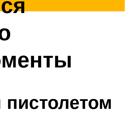
ься
о
оменты
 пистолетом