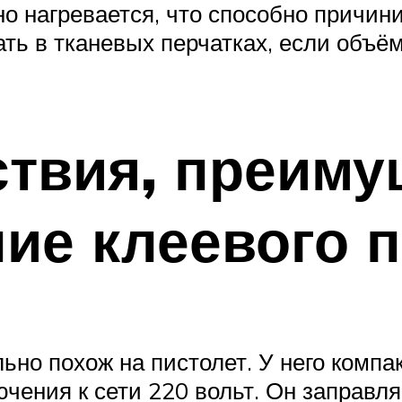
о нагревается, что способно причин
ать в тканевых перчатках, если объё
твия, преиму
ие клеевого п
но похож на пистолет. У него компа
ючения к сети 220 вольт. Он заправл