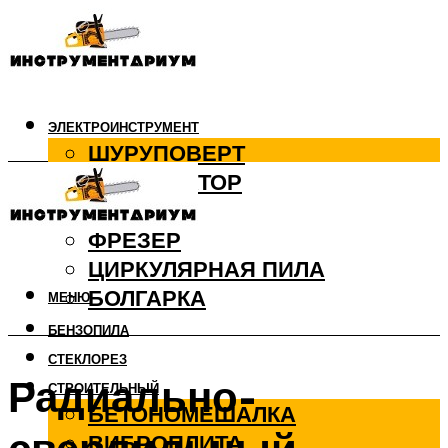
ЭЛЕКТРОИНСТРУМЕНТ
ШУРУПОВЕРТ
ПЕРФОРАТОР
ДРЕЛЬ
ФРЕЗЕР
ЦИРКУЛЯРНАЯ ПИЛА
БОЛГАРКА
МЕНЮ
БЕНЗОПИЛА
СТЕКЛОРЕЗ
Радиально-
СТРОИТЕЛЬНЫЙ
БЕТОНОМЕШАЛКА
ВИБРОПЛИТА