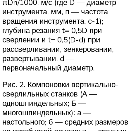
πDn/1000, м/с (где D — диаметр
инструмента, мм, п — частота
вращения инструмента, с-1);
глубина резания t= 0,5D при
сверлении и t= 0,5(D-d) при
рассверливании, зенкеровании,
развертывании, d —
первоначальный диаметр.
Рис. 2. Компоновки вертикально-
сверлильных станков (А —
одношпиндельных; Б —
многошпиндельных): а —
настольного; б — средних размеров