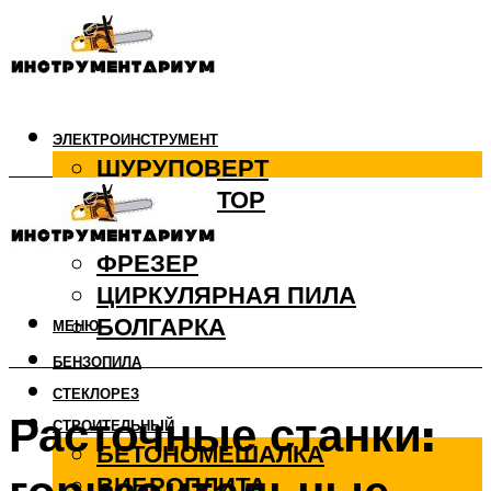
ЭЛЕКТРОИНСТРУМЕНТ
ШУРУПОВЕРТ
ПЕРФОРАТОР
ДРЕЛЬ
ФРЕЗЕР
ЦИРКУЛЯРНАЯ ПИЛА
БОЛГАРКА
МЕНЮ
БЕНЗОПИЛА
СТЕКЛОРЕЗ
Расточные станки:
СТРОИТЕЛЬНЫЙ
БЕТОНОМЕШАЛКА
ВИБРОПЛИТА