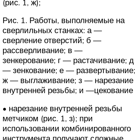
(рис. 1, ж);
Рис. 1. Работы, выполняемые на
сверлильных станках: а —
сверление отверстий; б —
рассверливание; в —
зенкерование; г — растачивание; д
— зенкование; е — развертывание;
ж — выглаживание; з — нарезание
внутренней резьбы; и —цекование
• нарезание внутренней резьбы
метчиком (рис. 1, з); при
использовании комбинированного
инструмента получают сложные