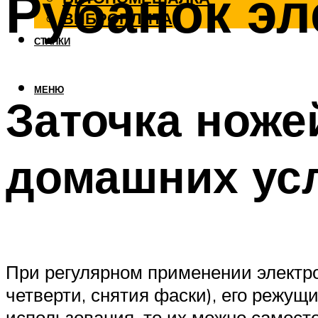
Рубанок эл
ВИБРОПЛИТА
СТАНКИ
МЕНЮ
Заточка ноже
домашних ус
При регулярном применении электро
четверти, снятия фаски), его режущ
использования, то их можно самосто