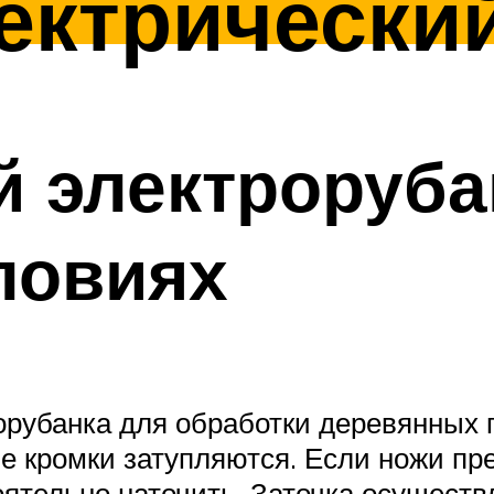
ектрически
й электроруба
ловиях
рубанка для обработки деревянных п
ие кромки затупляются. Если ножи п
ятельно наточить. Заточка осуществл