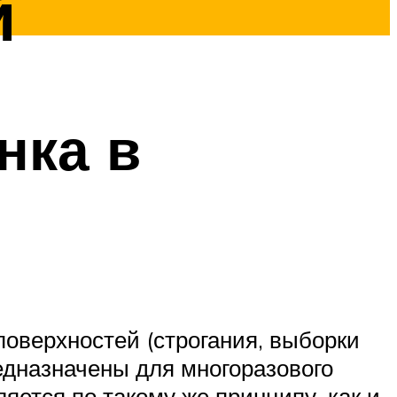
й
нка в
оверхностей (строгания, выборки
редназначены для многоразового
яется по такому же принципу, как и