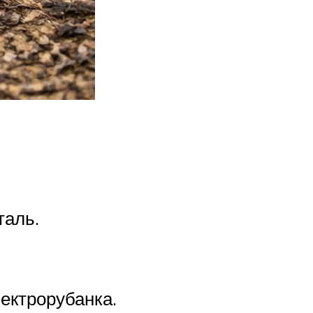
таль.
ектрорубанка.