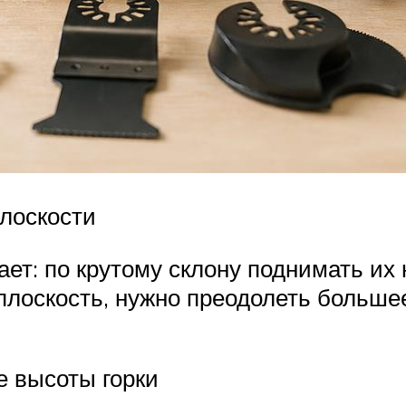
плоскости
нает: по крутому склону поднимать их
плоскость, нужно преодолеть больше
е высоты горки