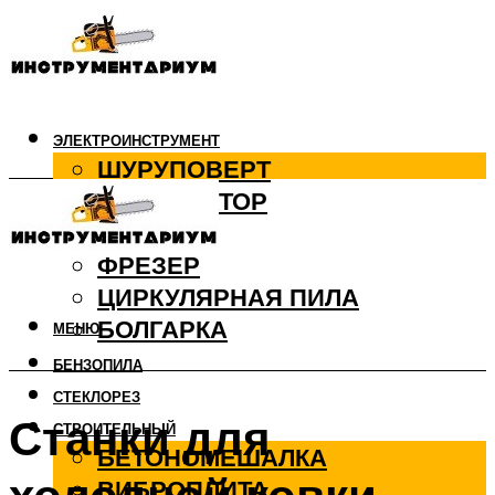
ЭЛЕКТРОИНСТРУМЕНТ
ШУРУПОВЕРТ
ПЕРФОРАТОР
ДРЕЛЬ
ФРЕЗЕР
ЦИРКУЛЯРНАЯ ПИЛА
БОЛГАРКА
МЕНЮ
БЕНЗОПИЛА
СТЕКЛОРЕЗ
Станки для
СТРОИТЕЛЬНЫЙ
БЕТОНОМЕШАЛКА
ВИБРОПЛИТА