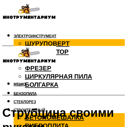
ЭЛЕКТРОИНСТРУМЕНТ
ШУРУПОВЕРТ
ПЕРФОРАТОР
ДРЕЛЬ
ФРЕЗЕР
ЦИРКУЛЯРНАЯ ПИЛА
БОЛГАРКА
МЕНЮ
БЕНЗОПИЛА
СТЕКЛОРЕЗ
Струбцина своими
СТРОИТЕЛЬНЫЙ
БЕТОНОМЕШАЛКА
ВИБРОПЛИТА