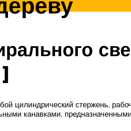
дереву
рального све
 ]
бой цилиндрический стержень, рабоч
ьными канавками, предназначенными 