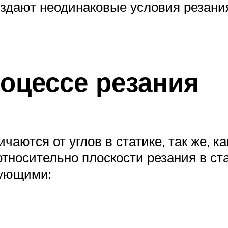
оздают неодинаковые условия резани
роцессе резания
чаются от углов в статике, так же, ка
тносительно плоскости резания в ста
дующими: