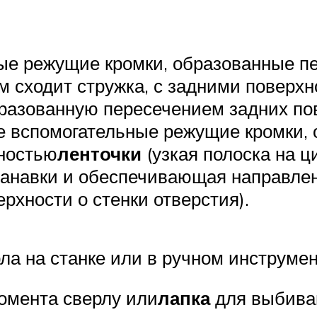
ые режущие кромки, образованные п
м сходит стружка, с задними поверх
разованную пересечением задних по
е вспомогательные режущие кромки,
хностью
ленточки
(узкая полоска на ц
анавки и обеспечивающая направлени
рхности о стенки отверстия).
а на станке или в ручном инструмен
омента сверлу или
лапка
для выбиван