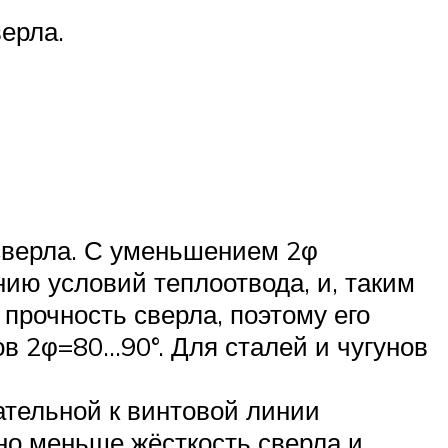
ерла.
верла. С уменьшением 2φ
ию условий теплоотвода, и, таким
прочность сверла, поэтому его
в 2φ=80…90°. Для сталей и чугунов
ательной к винтовой линии
 но меньше жёсткость сверла и