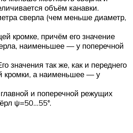
еличивается объём канавки.
метра сверла (чем меньше диаметр,
ей кромке, причём его значение
верла, наименьшее — у поперечной
о значения так же, как и переднего
й кромки, а наименьшее — у
главной и поперечной режущих
вёрл ψ=50…55°.