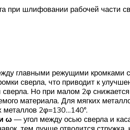
га при шлифовании рабочей части св
ежду главными режущими кромками с
омки сверла, что приводит к улучшен
 сверла. Но при малом 2φ снижается 
емого материала. Для мягких металло
х металлов 2φ=130…140°.
и ω
— угол между осью сверла и кас
авок, тем лучше отводится стружка,