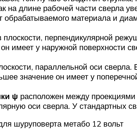
ак на длине рабочей части сверла ув
от обрабатываемого материала и диа
 плоскости, перпендикулярной режущ
он имеет у наружной поверхности с
оскости, параллельной оси сверла. Ег
льшее значение он имеет у поперечно
мки ψ
расположен между проекциями 
улярную оси сверла. У стандартных с
 для шуруповерта метабо 12 вольт