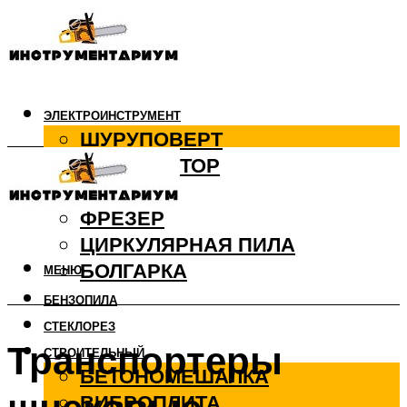
ЭЛЕКТРОИНСТРУМЕНТ
ШУРУПОВЕРТ
ПЕРФОРАТОР
ДРЕЛЬ
ФРЕЗЕР
ЦИРКУЛЯРНАЯ ПИЛА
БОЛГАРКА
МЕНЮ
БЕНЗОПИЛА
СТЕКЛОРЕЗ
Транспортеры
СТРОИТЕЛЬНЫЙ
БЕТОНОМЕШАЛКА
ВИБРОПЛИТА