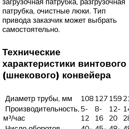
загрузочная патрубка, разгрузочная
патрубка, очистные люки. Тип
привода заказчик может выбрать
самостоятельно.
Технические
характеристики винтового
(шнекового) конвейера
Диаметр трубы, мм
108
127
159
2
Производительность,
5-
8-
12-
1
м³/час
12
16
20
2
Число оборотов
40-
45-
48-
4