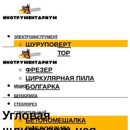
ЭЛЕКТРОИНСТРУМЕНТ
ШУРУПОВЕРТ
ПЕРФОРАТОР
ДРЕЛЬ
ФРЕЗЕР
ЦИРКУЛЯРНАЯ ПИЛА
БОЛГАРКА
МЕНЮ
БЕНЗОПИЛА
СТЕКЛОРЕЗ
Угловая
СТРОИТЕЛЬНЫЙ
БЕТОНОМЕШАЛКА
ВИБРОПЛИТА