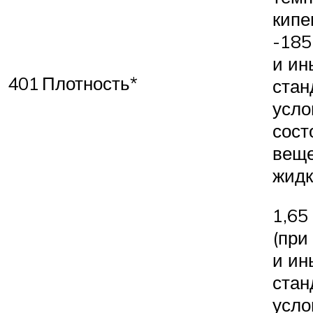
кипе
-185
и ин
401
Плотность*
стан
усло
сост
веще
жидк
1,65
(при
и ин
стан
усло