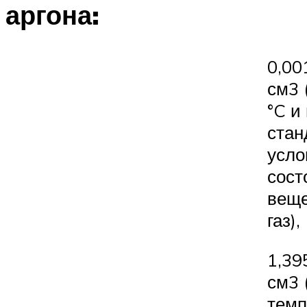
аргона:
0,00
см3 
°C и
стан
усло
сост
веще
газ),
1,39
см3 
темп