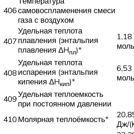
Температура
406
самовоспламенения смеси
газа с воздухом
Удельная теплота
1,18
плавления (энтальпия
407
мол
плавления ΔH
)*
пл
Удельная теплота
6,53
испарения (энтальпия
408
мол
кипения ΔH
)*
кип
Удельная теплоемкость
409
при постоянном давлении
20,8
410
Молярная теплоёмкость*
Дж/(