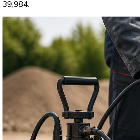
39,984.