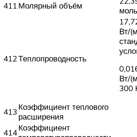
22,3
411
Молярный объём
мол
17,7
Вт/(м
стан
усло
412
Теплопроводность
0,01
Вт/(м
300 
Коэффициент теплового
413
расширения
Коэффициент
414