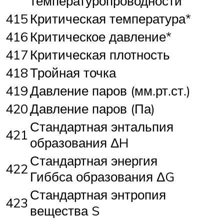
температуропроводности
415
Критическая температура*
416
Критическое давление*
417
Критическая плотность
418
Тройная точка
419
Давление паров (мм.рт.ст.)
420
Давление паров (Па)
Стандартная энтальпия
421
образования ΔH
Стандартная энергия
422
Гиббса образования ΔG
Стандартная энтропия
423
вещества S