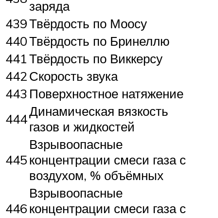
заряда
439
Твёрдость по Моосу
440
Твёрдость по Бринеллю
441
Твёрдость по Виккерсу
442
Скорость звука
443
Поверхностное натяжение
Динамическая вязкость
444
газов и жидкостей
Взрывоопасные
445
концентрации смеси газа с
воздухом, % объёмных
Взрывоопасные
446
концентрации смеси газа с