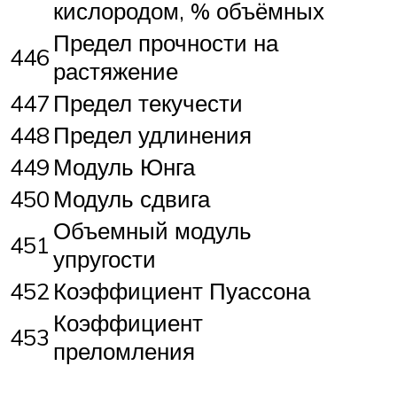
кислородом, % объёмных
Предел прочности на
446
растяжение
447
Предел текучести
448
Предел удлинения
449
Модуль Юнга
450
Модуль сдвига
Объемный модуль
451
упругости
452
Коэффициент Пуассона
Коэффициент
453
преломления