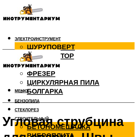
ЭЛЕКТРОИНСТРУМЕНТ
ШУРУПОВЕРТ
ПЕРФОРАТОР
ДРЕЛЬ
ФРЕЗЕР
ЦИРКУЛЯРНАЯ ПИЛА
БОЛГАРКА
МЕНЮ
БЕНЗОПИЛА
СТЕКЛОРЕЗ
Угловая струбцина
СТРОИТЕЛЬНЫЙ
БЕТОНОМЕШАЛКА
ВИБРОПЛИТА