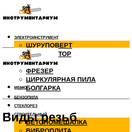
ЭЛЕКТРОИНСТРУМЕНТ
ШУРУПОВЕРТ
ПЕРФОРАТОР
ДРЕЛЬ
ФРЕЗЕР
ЦИРКУЛЯРНАЯ ПИЛА
БОЛГАРКА
МЕНЮ
БЕНЗОПИЛА
СТЕКЛОРЕЗ
Виды резьб
СТРОИТЕЛЬНЫЙ
БЕТОНОМЕШАЛКА
ВИБРОПЛИТА