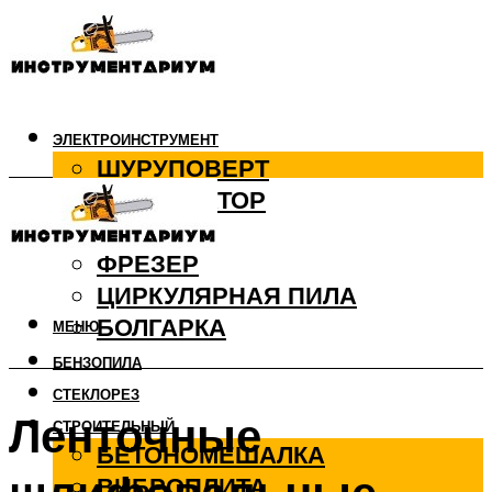
ЭЛЕКТРОИНСТРУМЕНТ
ШУРУПОВЕРТ
ПЕРФОРАТОР
ДРЕЛЬ
ФРЕЗЕР
ЦИРКУЛЯРНАЯ ПИЛА
БОЛГАРКА
МЕНЮ
БЕНЗОПИЛА
СТЕКЛОРЕЗ
Ленточные
СТРОИТЕЛЬНЫЙ
БЕТОНОМЕШАЛКА
ВИБРОПЛИТА