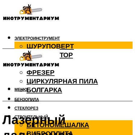
ЭЛЕКТРОИНСТРУМЕНТ
ШУРУПОВЕРТ
ПЕРФОРАТОР
ДРЕЛЬ
ФРЕЗЕР
ЦИРКУЛЯРНАЯ ПИЛА
БОЛГАРКА
МЕНЮ
БЕНЗОПИЛА
СТЕКЛОРЕЗ
Лазерный
СТРОИТЕЛЬНЫЙ
БЕТОНОМЕШАЛКА
ВИБРОПЛИТА