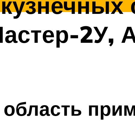
кузнечных 
астер-2У, 
 область при