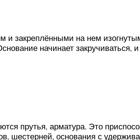
м и закреплёнными на нем изогнуты
 Основание начинает закручиваться, 
тся прутья, арматура. Это приспосо
лов, шестерней, основания с удержи