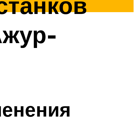
станков
Ажур-
менения